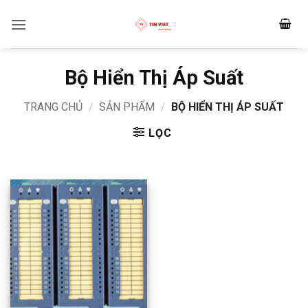
Bỏ
qua
nội
dung
Bộ Hiển Thị Áp Suất
TRANG CHỦ
/
SẢN PHẨM
/
BỘ HIỂN THỊ ÁP SUẤT
LỌC