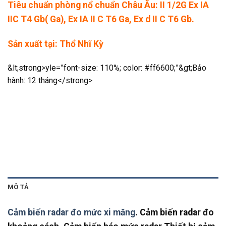
Tiêu chuẩn phòng nổ chuẩn Châu Âu: II 1/2G Ex IA
IIC T4 Gb( Ga), Ex IA II C T6 Ga, Ex d II C T6 Gb.
Sản xuất tại: Thổ Nhĩ Kỳ
&lt;strong>yle=”font-size: 110%; color: #ff6600;”&gt;Bảo
hành: 12 tháng</strong>
MÔ TẢ
Cảm biến radar đo mức xi măng
. Cảm biến radar đo