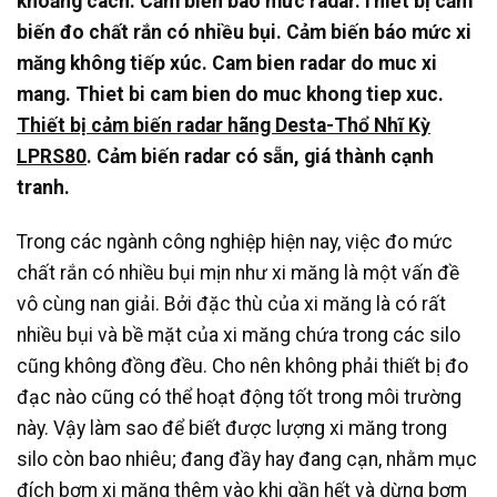
khoảng cách. Cảm biến báo mức radar.Thiết bị cảm
biến đo chất rắn có nhiều bụi. Cảm biến báo mức xi
măng không tiếp xúc. Cam bien radar do muc xi
mang. Thiet bi cam bien do muc khong tiep xuc.
Thiết bị cảm biến radar hãng Desta-Thổ Nhĩ Kỳ
LPRS80
. Cảm biến radar có sẵn, giá thành cạnh
tranh.
Trong các ngành công nghiệp hiện nay, việc đo mức
chất rắn có nhiều bụi mịn như xi măng là một vấn đề
vô cùng nan giải. Bởi đặc thù của xi măng là có rất
nhiều bụi và bề mặt của xi măng chứa trong các silo
cũng không đồng đều. Cho nên không phải thiết bị đo
đạc nào cũng có thể hoạt động tốt trong môi trường
này. Vậy làm sao để biết được lượng xi măng trong
silo còn bao nhiêu; đang đầy hay đang cạn, nhằm mục
đích bơm xi măng thêm vào khi gần hết và dừng bơm