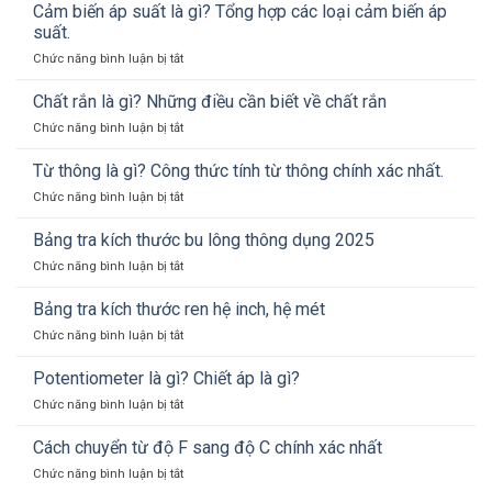
là
Cảm biến áp suất là gì? Tổng hợp các loại cảm biến áp
chất
gì?
suất.
và
Tổng
ứng
ở
Chức năng bình luận bị tắt
hợp
dụng
Cảm
các
của
biến
Chất rắn là gì? Những điều cần biết về chất rắn
loại
Axit
áp
pin
sunfuric
ở
Chức năng bình luận bị tắt
suất
thông
H2SO4
Chất
là
dụng
rắn
Từ thông là gì? Công thức tính từ thông chính xác nhất.
gì?
nhất
là
Tổng
hiện
ở
Chức năng bình luận bị tắt
gì?
hợp
nay.
Từ
Những
các
thông
Bảng tra kích thước bu lông thông dụng 2025
điều
loại
là
cần
cảm
ở
Chức năng bình luận bị tắt
gì?
biết
biến
Bảng
Công
về
áp
tra
Bảng tra kích thước ren hệ inch, hệ mét
thức
chất
suất.
kích
tính
rắn
ở
Chức năng bình luận bị tắt
thước
từ
Bảng
bu
thông
tra
Potentiometer là gì? Chiết áp là gì?
lông
chính
kích
thông
xác
ở
Chức năng bình luận bị tắt
thước
dụng
nhất.
Potentiometer
ren
2025
là
Cách chuyển từ độ F sang độ C chính xác nhất
hệ
gì?
inch,
ở
Chức năng bình luận bị tắt
Chiết
hệ
Cách