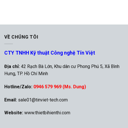
áp
mét
chuyển
là
từ
gì?
độ
F
sang
độ
C
VỀ CHÚNG TÔI
chính
xác
nhất
CTY TNHH Kỹ thuật Công nghệ Tín Việt
Địa chỉ:
42 Rạch Bà Lớn, Khu dân cư Phong Phú 5, Xã Bình
Hưng, TP. Hồ Chí Minh
Hotline/Zalo:
0946 579 969 (Ms. Dung)
Email:
sale01@tinviet-tech.com
Website:
www.thietbihienthi.com