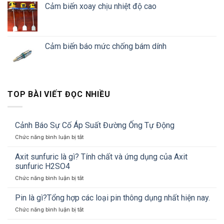
Cảm biến xoay chịu nhiệt độ cao
Cảm biến báo mức chống bám dính
TOP BÀI VIẾT ĐỌC NHIỀU
Cảnh Báo Sự Cố Áp Suất Đường Ống Tự Động
ở
Chức năng bình luận bị tắt
Cảnh
Báo
Axit sunfuric là gì? Tính chất và ứng dụng của Axit
Sự
sunfuric H2SO4
Cố
ở
Chức năng bình luận bị tắt
Áp
Axit
Suất
sunfuric
Pin là gì?Tổng hợp các loại pin thông dụng nhất hiện nay.
Đường
là
Ống
ở
Chức năng bình luận bị tắt
gì?
Tự
Pin
Tính
Động