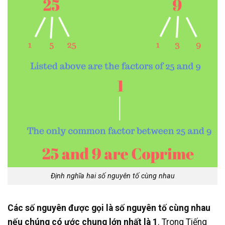
Định nghĩa hai số nguyên tố cùng nhau
Các số nguyên được gọi là số nguyên tố cùng nhau
nếu chúng có ước chung lớn nhất là 1
.
Trong Tiếng