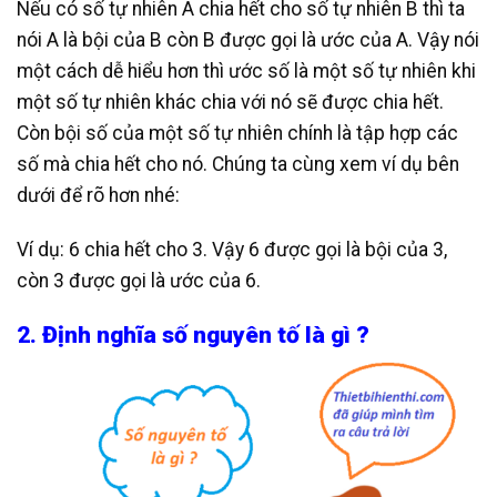
Nếu có số tự nhiên A chia hết cho số tự nhiên B thì ta
nói A là bội của B còn B được gọi là ước của A. Vậy nói
một cách dễ hiểu hơn thì ước số là một số tự nhiên khi
một số tự nhiên khác chia với nó sẽ được chia hết.
Còn bội số của một số tự nhiên chính là tập hợp các
số mà chia hết cho nó. Chúng ta cùng xem ví dụ bên
dưới để rõ hơn nhé:
Ví dụ: 6 chia hết cho 3. Vậy 6 được gọi là bội của 3,
còn 3 được gọi là ước của 6.
2. Định nghĩa số nguyên tố là gì ?