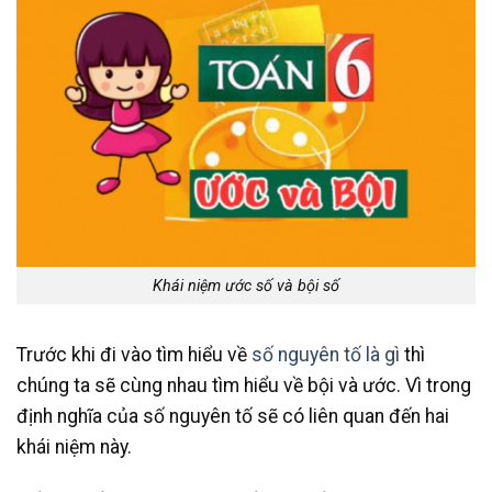
Khái niệm ước số và bội số
Trước khi đi vào tìm hiểu về
số nguyên tố là gì
thì
chúng ta sẽ cùng nhau tìm hiểu về bội và ước. Vì trong
định nghĩa của số nguyên tố sẽ có liên quan đến hai
khái niệm này.