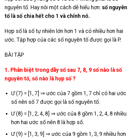
nguyên tố. Hay nói một cách dễ hiểu hơn:
số nguyên
tố là số chia hết cho 1 và chính nó.
Hợp số là số tự nhiên lớn hơn 1 và có nhiều hơn hai
ước.
Tập hợp của các số nguyên tố được gọi là P.
BÀI TẬP
1. Phân biệt trong dãy số sau 7, 8, 9 số nào là số
nguyên tố, số nào là hợp số ?
Ư (7) = [1, 7] ⇒ ước của 7 gồm 1, 7 chỉ có hai ước
số nên số 7 được gọi là số nguyên tố.
Ư (8) = [1, 2, 4, 8] ⇒ ước của 8 gồm 1, 2, 4, 8 nhiều
hơn hai ước số nên 8 là hợp số.
Ư (9) = [1, 3, 9] ⇒ ước của 9 gồm 1, 3, 9 nhiều hơn