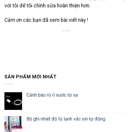
với tôi để tôi chỉnh sửa hoàn thiện hơn.
Cảm ơn các bạn đã xem bài viết này !
SẢN PHẨM MỚI NHẤT
Cảnh báo rò rỉ nước từ xa
Bộ ghi nhiệt độ tủ lạnh vắc xin tự động