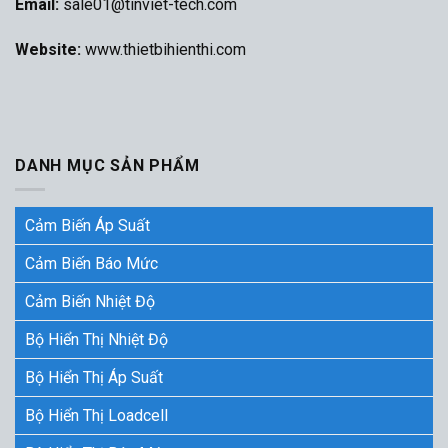
Email:
sale01@tinviet-tech.com
Website:
www.thietbihienthi.com
DANH MỤC SẢN PHẨM
Cảm Biến Áp Suất
Cảm Biến Báo Mức
Cảm Biến Nhiệt Độ
Bộ Hiển Thị Nhiệt Độ
Bộ Hiển Thị Áp Suất
Bộ Hiển Thị Loadcell