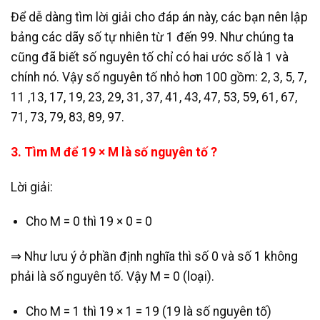
Để dễ dàng tìm lời giải cho đáp án này, các bạn nên lập
bảng các dãy số tự nhiên từ 1 đến 99. Như chúng ta
cũng đã biết số nguyên tố chỉ có hai ước số là 1 và
chính nó. Vậy số nguyên tố nhỏ hơn 100 gồm: 2, 3, 5, 7,
11 ,13, 17, 19, 23, 29, 31, 37, 41, 43, 47, 53, 59, 61, 67,
71, 73, 79, 83, 89, 97.
3. Tìm M để 19 × M là số nguyên tố ?
Lời giải:
Cho M = 0 thì 19 × 0 = 0
⇒ Như lưu ý ở phần định nghĩa thì số 0 và số 1 không
phải là số nguyên tố. Vậy M = 0 (loại).
Cho M = 1 thì 19 × 1 = 19 (19 là số nguyên tố)