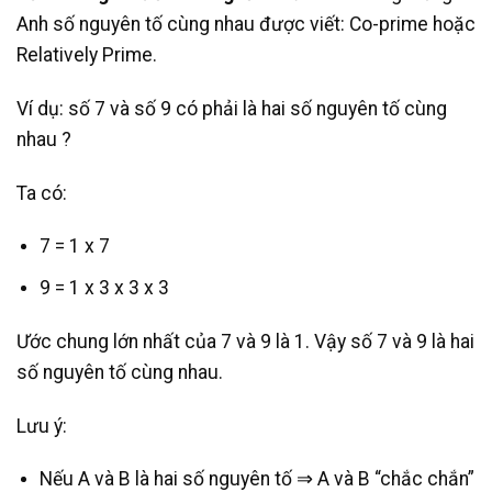
Anh số nguyên tố cùng nhau được viết: Co-prime hoặc
Relatively Prime.
Ví dụ: số 7 và số 9 có phải là hai số nguyên tố cùng
nhau ?
Ta có:
7 = 1 x 7
9 = 1 x 3 x 3 x 3
Ước chung lớn nhất của 7 và 9 là 1.
Vậy số 7 và 9 là hai
số nguyên tố cùng nhau.
Lưu ý:
Nếu A và B là hai số nguyên tố ⇒ A và B “chắc chắn”