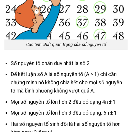
Các tính chất quan trọng của số nguyên tố
Số nguyên tố chẵn duy nhất là số 2
Để kết luận số A là số nguyên tố (A > 1) chỉ cần
chứng minh nó không chia hết cho mọi số nguyên
tố mà bình phương không vượt quá A.
Mọi số nguyên tố lớn hơn 2 đều có dạng 4n ± 1
Mọi số nguyên tố lớn hơn 3 đều có dạng: 6n ± 1
Hai số nguyên tố sinh đôi là hai số nguyên tố hơn