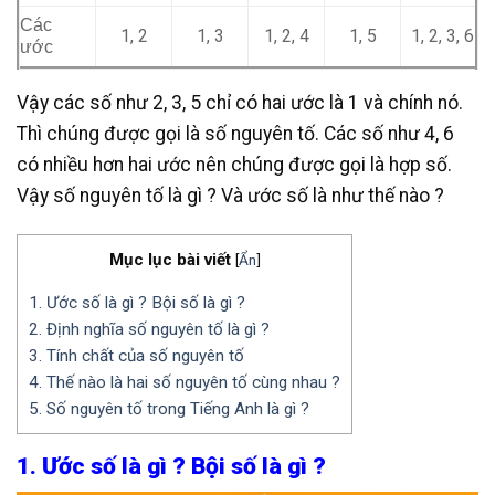
Các
1, 2
1, 3
1, 2, 4
1, 5
1, 2, 3, 6
ước
Vậy các số như 2, 3, 5 chỉ có hai ước là 1 và chính nó.
Thì chúng được gọi là số nguyên tố.
Các số như 4, 6
có nhiều hơn hai ước nên chúng được gọi là hợp số.
Vậy số nguyên tố là gì ? Và ước số là như thế nào ?
Mục lục bài viết
[
Ẩn
]
1. Ước số là gì ? Bội số là gì ?
2. Định nghĩa số nguyên tố là gì ?
3. Tính chất của số nguyên tố
4. Thế nào là hai số nguyên tố cùng nhau ?
5. Số nguyên tố trong Tiếng Anh là gì ?
1. Ước số là gì ? Bội số là gì ?