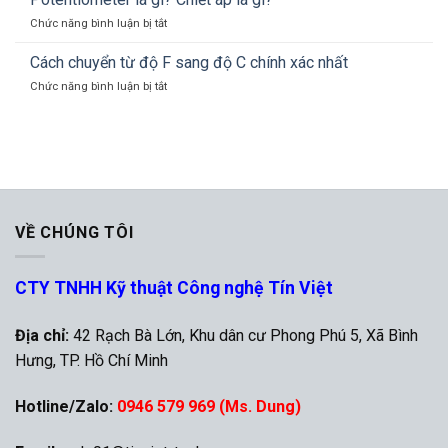
chính
kích
thông
xác
ở
Chức năng bình luận bị tắt
thước
dụng
nhất.
Potentiometer
ren
2025
là
Cách chuyển từ độ F sang độ C chính xác nhất
hệ
gì?
inch,
ở
Chức năng bình luận bị tắt
Chiết
hệ
Cách
áp
mét
chuyển
là
từ
gì?
độ
F
sang
độ
C
VỀ CHÚNG TÔI
chính
xác
nhất
CTY TNHH Kỹ thuật Công nghệ Tín Việt
Địa chỉ:
42 Rạch Bà Lớn, Khu dân cư Phong Phú 5, Xã Bình
Hưng, TP. Hồ Chí Minh
Hotline/Zalo:
0946 579 969 (Ms. Dung)