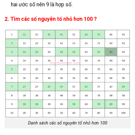
hai ước số nên 9 là hợp số.
2. Tìm các số nguyên tố nhỏ hơn 100 ?
Danh sách các số nguyên tố nhỏ hơn 100