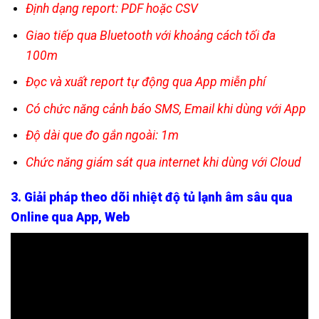
Định dạng report: PDF hoặc CSV
Giao tiếp qua Bluetooth với khoảng cách tối đa
100m
Đọc và xuất report tự động qua App miễn phí
Có chức năng cảnh báo SMS, Email khi dùng với App
Độ dài que đo gắn ngoài: 1m
Chức năng giám sát qua internet khi dùng với Cloud
3. Giải pháp theo dõi nhiệt độ tủ lạnh âm sâu qua
Online qua App, Web