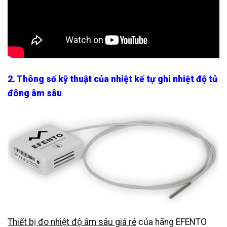
2. Thông số kỹ thuật của nhiệt kế tự ghi nhiệt độ tủ
đông âm sâu
Thiết bị đo nhiệt độ âm sâu giá rẻ
của hãng EFENTO