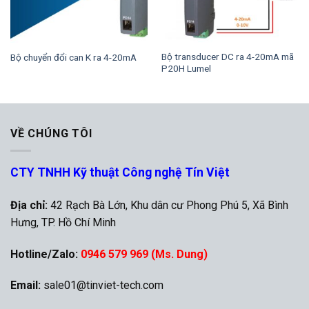
Bộ transducer DC ra 4-20mA mã
Bộ chuyển đổi can K ra 4-20mA
P20H Lumel
VỀ CHÚNG TÔI
CTY TNHH Kỹ thuật Công nghệ Tín Việt
Địa chỉ:
42 Rạch Bà Lớn, Khu dân cư Phong Phú 5, Xã Bình
Hưng, TP. Hồ Chí Minh
Hotline/Zalo:
0946 579 969 (Ms. Dung)
Email:
sale01@tinviet-tech.com